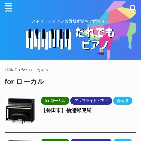
ストリートピアノ設置場所情報専門サイト
HOME
>
for ローカル
>
for ローカル
for ローカル
アップライトピアノ
静岡県
【磐田市】袖浦郵便局