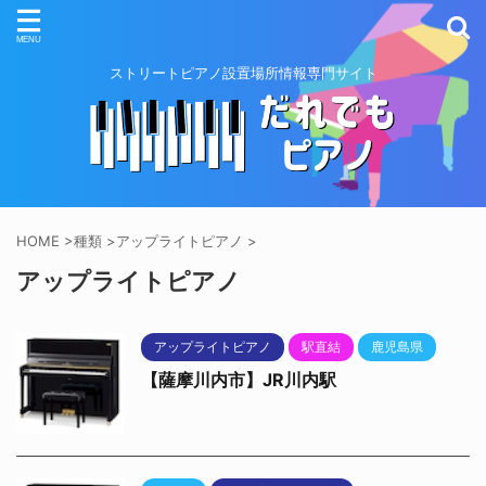
ストリートピアノ設置場所情報専門サイト
HOME
>
種類
>
アップライトピアノ
>
アップライトピアノ
アップライトピアノ
駅直結
鹿児島県
【薩摩川内市】JR川内駅