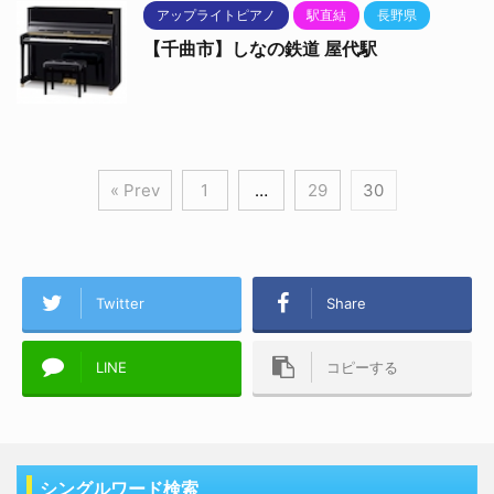
アップライトピアノ
駅直結
長野県
【千曲市】しなの鉄道 屋代駅
« Prev
1
…
29
30
Twitter
Share
LINE
コピーする
シングルワード検索