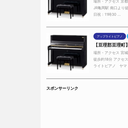
場所・アクセス 京
JR亀岡駅 南口より徒
日祝：11時30 ...
アップライトピアノ
【亘理郡亘理町
場所・アクセス 宮
徒歩約18分 アクセ
ライトピアノ ヤマ .
スポンサーリンク