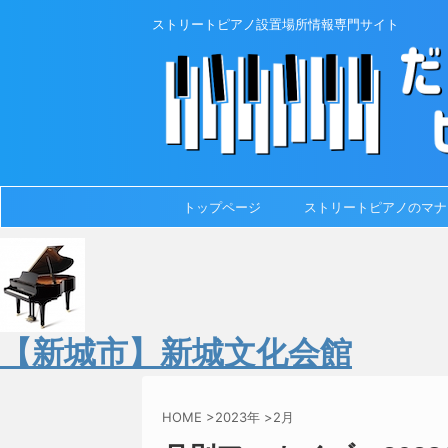
ストリートピアノ設置場所情報専門サイト
トップページ
ストリートピアノのマナ
【新城市】新城文化会館
HOME
>
2023年
>
2月