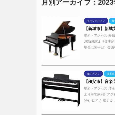
月別アーカイブ：2023
グランドピアノ
愛
【新城市】新城
場所・アクセス 愛
JR新城駅より徒歩約
場合は翌平日）会議やイ
電子ピアノ
埼玉県
【秩父市】音楽
場所・アクセス 埼
より車で約7分 アク
5時) ピアノ 電子ピ ..