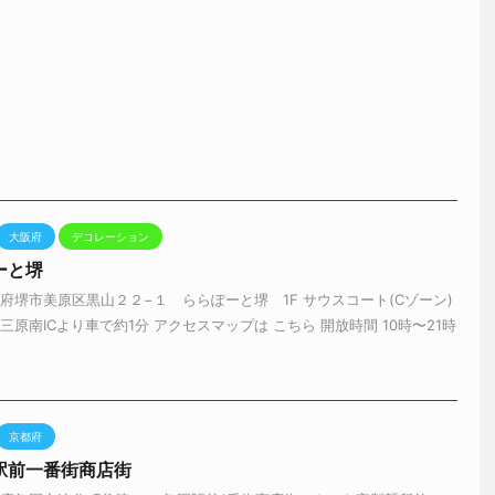
大阪府
デコレーション
ーと堺
府堺市美原区黒山２２−１ ららぽーと堺 1F サウスコート(Cゾーン)
三原南ICより車で約1分 アクセスマップは こちら 開放時間 10時〜21時
京都府
駅前一番街商店街