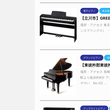
電子ピアノ
東京都
【立川市】GREEN
場所・アクセス 東京都立
ンスプリングス） ・J
グランドピアノ
長
【東彼杵郡東彼
場所・アクセス 長崎
駅より徒歩約6分 ア
ヤマハ No.G2 ...
アップライトピアノ