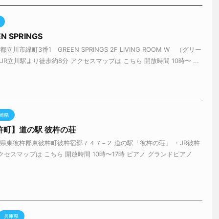
 SPRINGS
川市緑町3番1 GREEN SPRINGS 2F LIVING ROOM W （グリー
R立川駅より徒歩約8分 アクセスマップは こちら 開放時間 10時〜 ...
崎県
杵町】道の駅 彼杵の荘
県東彼杵郡東彼杵町彼杵宿郷７４７−２ 道の駅「彼杵の荘」 ・JR彼杵
クセスマップは こちら 開放時間 10時〜17時 ピアノ グランドピアノ
兵庫県