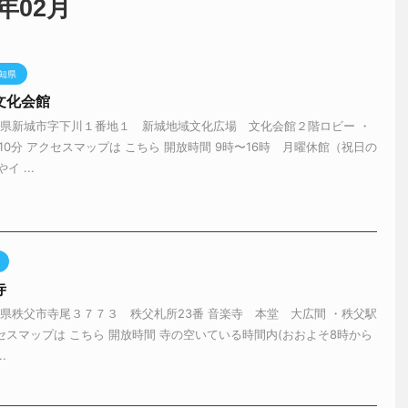
年02月
知県
文化会館
知県新城市字下川１番地１ 新城地域文化広場 文化会館２階ロビー ・
10分 アクセスマップは こちら 開放時間 9時〜16時 月曜休館（祝日の
 ...
寺
玉県秩父市寺尾３７７３ 秩父札所23番 音楽寺 本堂 大広間 ・秩父駅
セスマップは こちら 開放時間 寺の空いている時間内(おおよそ8時から
.