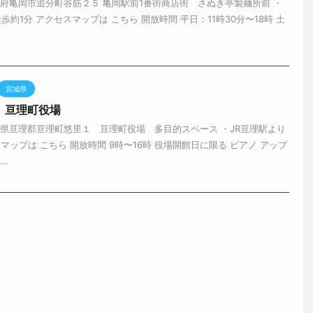
都府亀岡市追分町谷筋２５ 亀岡駅前1番街商店街 さぬき亭製麺所前 ・
歩約1分 アクセスマップは こちら 開放時間 平日：11時30分〜18時 土
宮城県
】亘理町役場
城県亘理郡亘理町悠里１ 亘理町役場 多目的スペース ・JR亘理駅より
スマップは こちら 開放時間 9時〜16時 役場開館日に限る ピアノ アップ
..