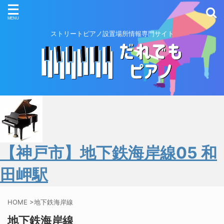
ストリートピアノ設置場所情報専門サイト
【神戸市】地下鉄海岸線05 和
田岬駅
HOME
>
地下鉄海岸線
地下鉄海岸線