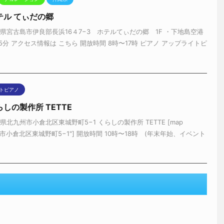
テル てぃだの郷
県宮古島市伊良部長浜16４7−3 ホテルてぃだの郷 1F ・下地島空港
5分 アクセス情報は こちら 開放時間 8時〜17時 ピアノ アップライトピ
トピアノ
しの製作所 TETTE
北九州市小倉北区東城野町5−1 くらしの製作所 TETTE [map
州市小倉北区東城野町5−1"] 開放時間 10時〜18時 (年末年始、イベント