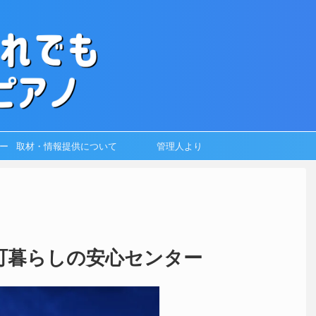
ー
取材・情報提供について
管理人より
町暮らしの安心センター