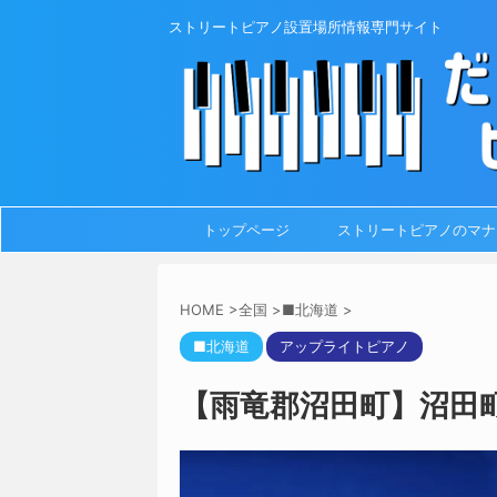
ストリートピアノ設置場所情報専門サイト
トップページ
ストリートピアノのマナ
HOME
>
全国
>
■北海道
>
■北海道
アップライトピアノ
【雨竜郡沼田町】沼田