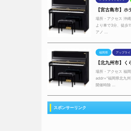
【宮古島市】ホ
場所・アクセス 沖縄
より車で3分、徒歩1
アノ ...
福岡県
アップライ
【北九州市】くら
場所・アクセス 福岡県
addr="福岡県北九
開催時除 ...
スポンサーリンク