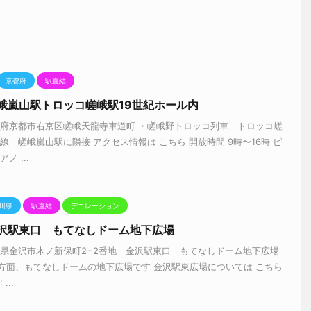
京都府
駅直結
峨嵐山駅トロッコ嵯峨駅19世紀ホール内
都府京都市右京区嵯峨天龍寺車道町 ・嵯峨野トロッコ列車 トロッコ嵯
線 嵯峨嵐山駅に隣接 アクセス情報は こちら 開放時間 9時〜16時 ピ
ノ ...
川県
駅直結
デコレーション
金沢駅東口 もてなしドーム地下広場
川県金沢市木ノ新保町2−2番地 金沢駅東口 もてなしドーム地下広場
方面、もてなしドームの地下広場です 金沢駅東広場については こちら
...