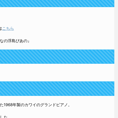
は
こちら
なの浮島ぴあの』
た1968年製のカワイのグランドピアノ。
した。