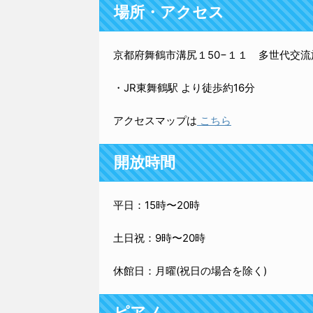
場所・アクセス
京都府舞鶴市溝尻１50−１１ 多世代交流施
・JR東舞鶴駅 より徒歩約16分
アクセスマップは
こちら
開放時間
平日：15時〜20時
土日祝：9時〜20時
休館日：月曜(祝日の場合を除く)
ピアノ