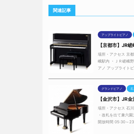
関連記事
アップライトピアノ
【京都市】JR嵯
場所・アクセス 京
峨駅内 ・ＪＲ嵯峨野
アノ アップライトピア
グランドピアノ
石
【金沢市】JR
場所・アクセス 石
・改札を出て兼六園
開放時間 05:30～23: 