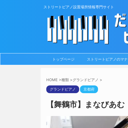
ストリートピアノ設置場所情報専門サイト
トップページ
ストリートピアノのマナ
HOME
>
種類
>
グランドピアノ
>
グランドピアノ
京都府
【舞鶴市】まなびあむ