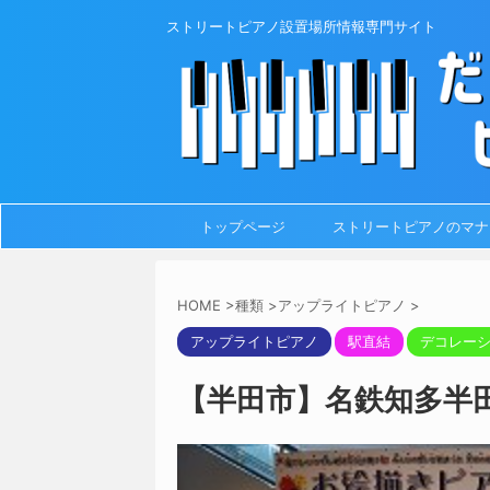
ストリートピアノ設置場所情報専門サイト
トップページ
ストリートピアノのマナ
HOME
>
種類
>
アップライトピアノ
>
アップライトピアノ
駅直結
デコレー
【半田市】名鉄知多半