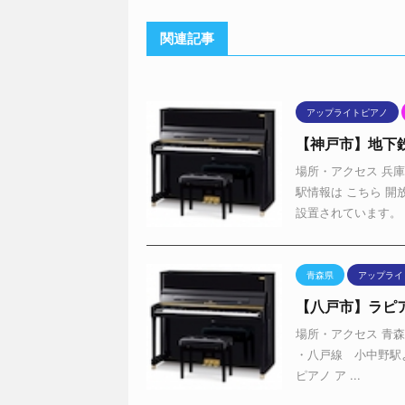
関連記事
アップライトピアノ
【神戸市】地下鉄
場所・アクセス 兵
駅情報は こちら 開
設置されています。 .
青森県
アップライ
【八戸市】ラピ
場所・アクセス 青森
・八戸線 小中野駅よ
ピアノ ア ...