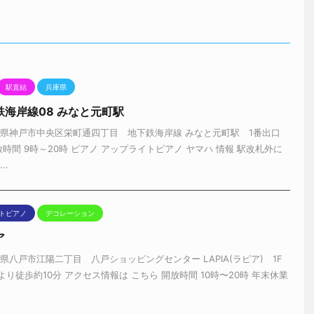
駅直結
兵庫県
海岸線08 みなと元町駅
庫県神戸市中央区栄町通四丁目 地下鉄海岸線 みなと元町駅 1番出口
放時間 9時～20時 ピアノ アップライトピアノ ヤマハ 情報 駅改札外に
..
トピアノ
デコレーション
ア
県八戸市江陽二丁目 八戸ショッピングセンター LAPIA(ラピア) 1F
り徒歩約10分 アクセス情報は こちら 開放時間 10時〜20時 年末休業