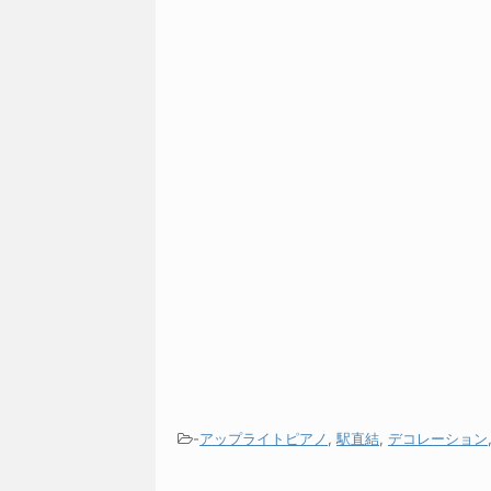
-
アップライトピアノ
,
駅直結
,
デコレーション