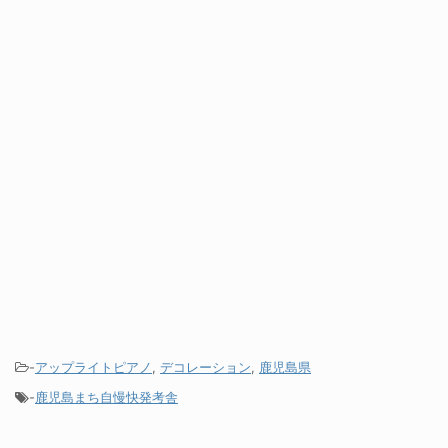
-
アップライトピアノ
,
デコレーション
,
鹿児島県
-
鹿児島まち自慢快発考舎