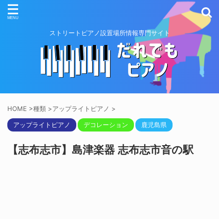
ストリートピアノ設置場所情報専門サイト
HOME
>
種類
>
アップライトピアノ
>
アップライトピアノ
デコレーション
鹿児島県
【志布志市】島津楽器 志布志市音の駅