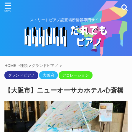
ストリートピアノ設置場所情報専門サイト
HOME
>
種類
>
グランドピアノ
>
グランドピアノ
大阪府
デコレーション
【大阪市】ニューオーサカホテル心斎橋