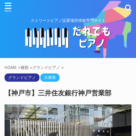
ストリートピアノ設置場所情報専門サイト
HOME
>
種類
>
グランドピアノ
>
グランドピアノ
兵庫県
【神戸市】三井住友銀行神戸営業部