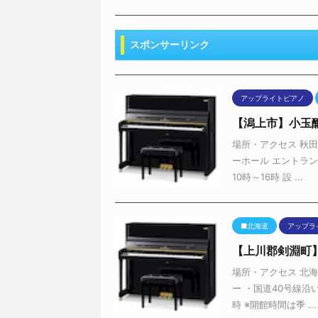
関連記事
アップライトピアノ
【京田辺市】ブ
場所・アクセス 京都
学研都市線 松井山手
ノ アップラ ...
■北海道
アップラ
【勇払郡占冠村
場所・アクセス 北海
ピアノ アップライト
道の駅自然体 ...