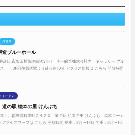
京都府
ランチ松井山手
府京田辺市山手中央3−2 BRANCH松井山手 1F ライトコート ・JR
駅 出てすぐ アクセスマップは こちら 開放時間 8時30分〜22時 ピア
イトピアノ
】道の駅自然体感しむかっぷ
道勇払郡占冠村字中央 アクセスマップは こちら 開放時間 9時〜18時
ピアノ ヤマハ 設置時期 2018年11月〜 情報 年末年始休館 設置運営