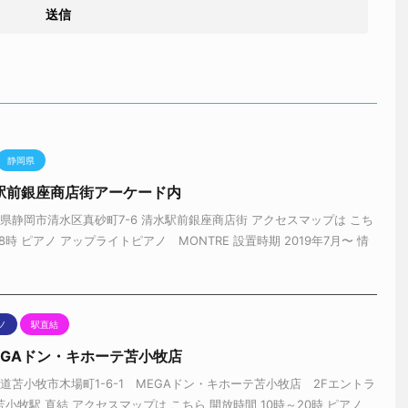
静岡県
駅前銀座商店街アーケード内
県静岡市清水区真砂町7-6 清水駅前銀座商店街 アクセスマップは こち
18時 ピアノ アップライトピアノ MONTRE 設置時期 2019年7月〜 情
ノ
駅直結
EGAドン・キホーテ苫小牧店
道苫小牧市木場町1-6-1 MEGAドン・キホーテ苫小牧店 2Fエントラ
苫小牧駅 直結 アクセスマップは こちら 開放時間 10時～20時 ピアノ