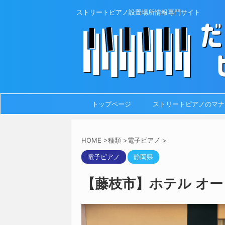
ストリートピアノ設置場所情報専門サイト
トップページ
ストリートピアノのマナ
HOME
>
種類
>
電子ピアノ
>
電子ピアノ
静岡県
【藤枝市】ホテル オー