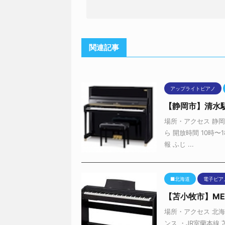
関連記事
アップライトピアノ
【静岡市】清水
場所・アクセス 静岡
ら 開放時間 10時〜
報 ふじ ...
■北海道
電子ピア
【苫小牧市】M
場所・アクセス 北海
ンス ・JR室蘭本線 