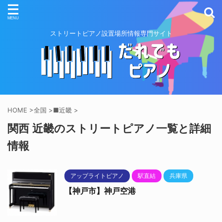
ストリートピアノ設置場所情報専門サイト
HOME
>
全国
>
■近畿
>
関西 近畿のストリートピアノ一覧と詳細
情報
アップライトピアノ
駅直結
兵庫県
【神戸市】神戸空港